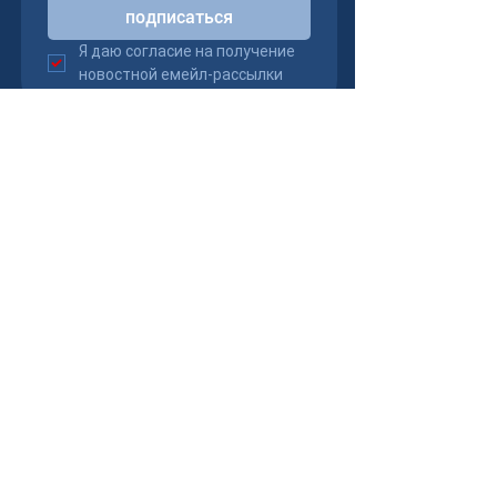
подписаться
Я даю согласие на получение 
новостной емейл-рассылки
119270 Москва, Лужнецкая наб.,
д.8 строение 1, офис 230
+7 (495) 147-50-06
info@russkating.ru
Сообщить о допинге