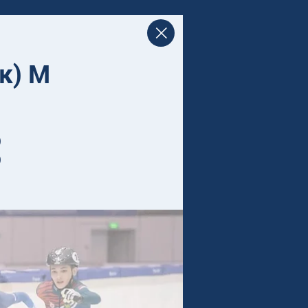
к) М
)
)