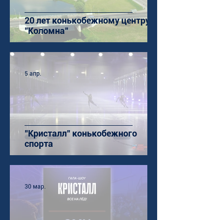
20 лет конькобежному центру
"Коломна"
5 апр.
"Кристалл" конькобежного
спорта
30 мар.