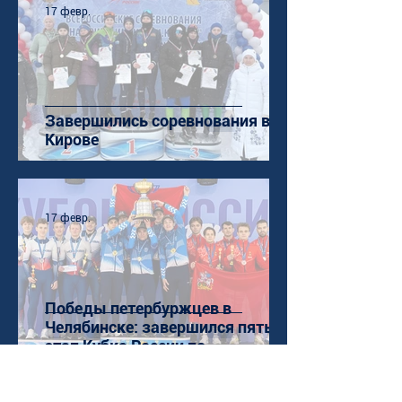
17 февр.
Завершились соревнования в
Кирове
17 февр.
Победы петербуржцев в
Челябинске: завершился пятый
этап Кубка России по
конькобежному спорту (ШТ)