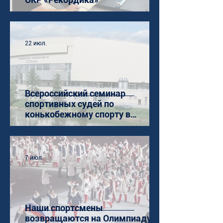
22 июл.
Всероссийский семинар
спортивных судей по
конькобежному спорту в
Коломне
7 июл.
Наши спортсмены
возвращаются на Олимпиаду