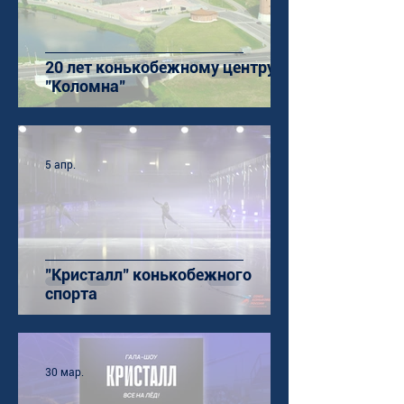
20 лет конькобежному центру
"Коломна"
5 апр.
"Кристалл" конькобежного
спорта
30 мар.