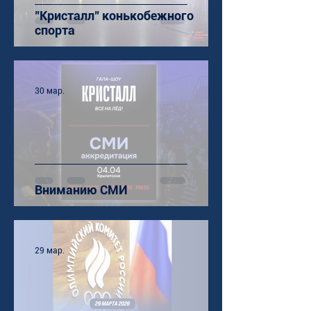
"Кристалл" конькобежного
спорта
30 мар.
Вниманию СМИ
29 мар.