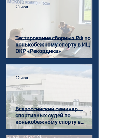
23 июл.
Тестирование сборных РФ по
конькобежному спорту в ИЦ
ОКР «Рекордика»
22 июл.
Всероссийский семинар
спортивных судей по
конькобежному спорту в
Коломне