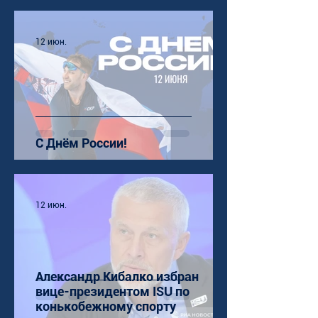
12 июн.
С Днём России!
12 июн.
Александр Кибалко избран
вице-президентом ISU по
конькобежному спорту