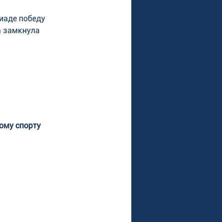
иаде победу 
а замкнула 
ому спорту 