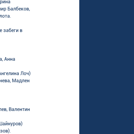
рина 
ир Балбеков, 
лота.
 забеги в 
, Анна 
Ангелина Лоч)
нева, Мадлен 
ев, Валентин 
 Шайнуров)
зов).