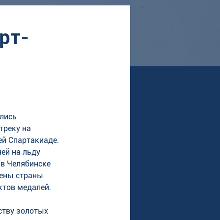
рт-
й
лись 
треку на 
й Спартакиаде. 
ей на льду 
в Челябинске 
ены страны 
тов медалей. 
ству золотых 