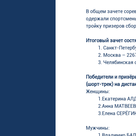
В общем зачете соре
одержали спортсмены
тройку призеров сбо
Итоговый зачет состя
1. Санкт-Петерб
2. Москва – 226
3. Челябинская 
Победители и призёр
(шорт-трек) на диста
Женщины:
1.Екатерина АЛ
2.Анна МАТВЕЕВА
3.Елена СЕРЁГИН
Мужчины:
1.Владимир БАЛБ