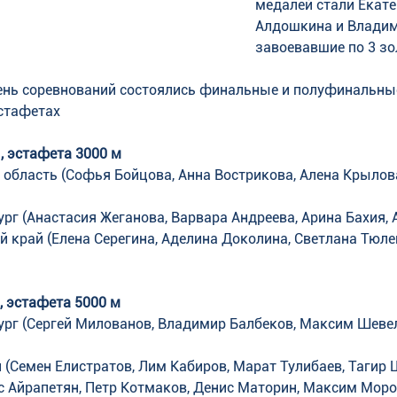
медалей стали Екате
Алдошкина и Владим
завоевавшие по 3 зо
нь соревнований состоялись финальные и полуфинальные
стафетах
 эстафета 3000 м
 область (Софья Бойцова, Анна Вострикова, Алена Крылова
ург (Анастасия Жеганова, Варвара Андреева, Арина Бахия, 
й край (Елена Серегина, Аделина Доколина, Светлана Тюле
 эстафета 5000 м
ург (Сергей Милованов, Владимир Балбеков, Максим Шевел
 (Семен Елистратов, Лим Кабиров, Марат Тулибаев, Тагир
с Айрапетян, Петр Котмаков, Денис Маторин, Максим Моро