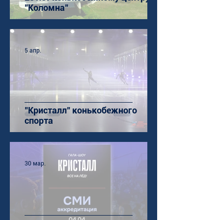
"Коломна"
5 апр.
"Кристалл" конькобежного
спорта
30 мар.