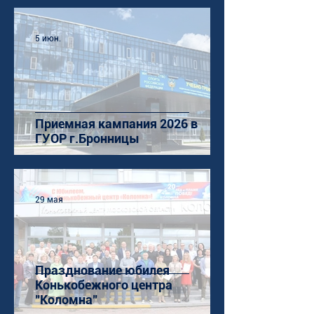
5 июн.
Приемная кампания 2026 в
ГУОР г.Бронницы
29 мая
Празднование юбилея
Конькобежного центра
"Коломна"