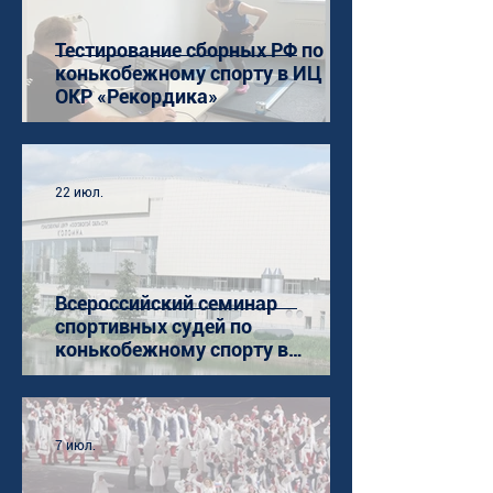
Тестирование сборных РФ по
конькобежному спорту в ИЦ
ОКР «Рекордика»
22 июл.
Всероссийский семинар
спортивных судей по
конькобежному спорту в
Коломне
7 июл.