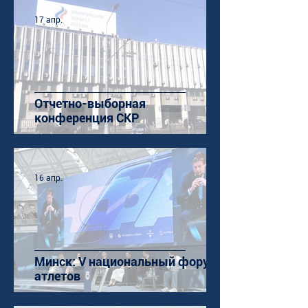
17 апр.
Отчетно-выборная
конференция СКР
16 апр.
Минск: V национальный форум
атлетов