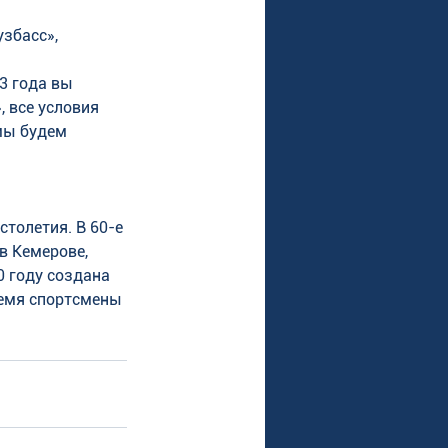
збасс», 
3 года вы 
 все условия 
мы будем 
толетия. В 60-е 
в Кемерове, 
 году создана 
емя спортсмены 