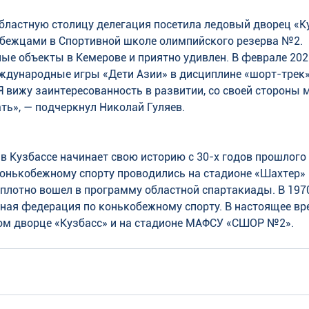
бластную столицу делегация посетила ледовый дворец «Ку
обежцами в Спортивной школе олимпийского резерва №2.
ые объекты в Кемерове и приятно удивлен. В феврале 202
ждународные игры «Дети Азии» в дисциплине «шорт-трек»,
. Я вижу заинтересованность в развитии, со своей стороны 
ть», — подчеркнул Николай Гуляев.
 Кузбассе начинает свою историю с 30-х годов прошлого с
конькобежному спорту проводились на стадионе «Шахтер» 
плотно вошел в программу областной спартакиады. В 1970
ная федерация по конькобежному спорту. В настоящее вр
ом дворце «Кузбасс» и на стадионе МАФСУ «СШОР №2».