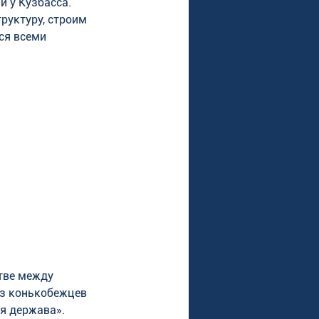
 у Кузбасса. 
уктуру, строим 
ся всеми 
тве между 
з конькобежцев 
я держава».