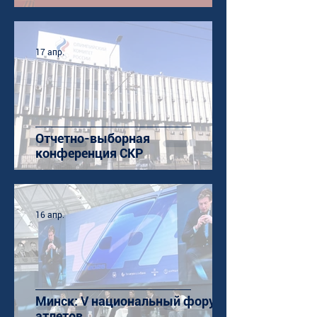
17 апр.
Отчетно-выборная
конференция СКР
16 апр.
Минск: V национальный форум
атлетов