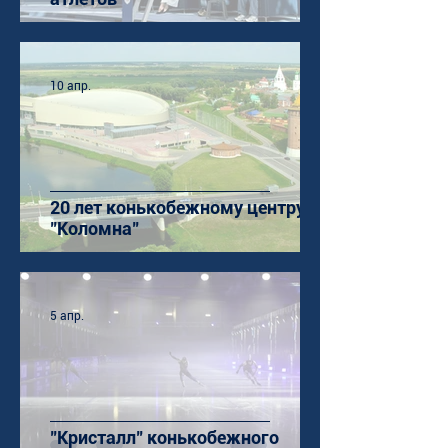
10 апр.
20 лет конькобежному центру
"Коломна"
5 апр.
"Кристалл" конькобежного