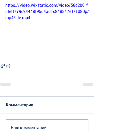
https://video.wixstatic.com/video/58c2b6_f
5feff779c94448f95d4ad1c848347e1/1080p/
mp4/file.mp4
Комментарии
Ваш комментарий...