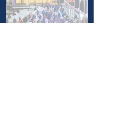
Загляните в сказку зимы на
ВДНХ!
1 дек. 2025 г.
Шорт-трек Новоуральск
29 нояб. 2025 г.