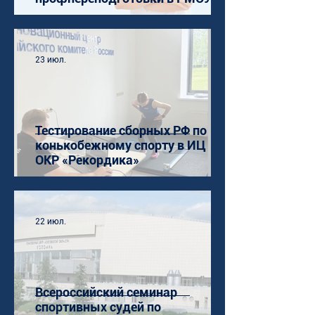
23 июл.
Тестирование сборных РФ по
конькобежному спорту в ИЦ
ОКР «Рекордика»
22 июл.
Всероссийский семинар
спортивных судей по