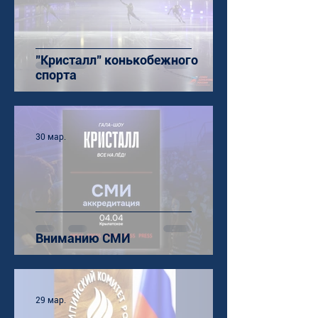
"Кристалл" конькобежного
спорта
30 мар.
Вниманию СМИ
29 мар.