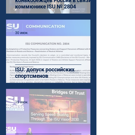
конькобежцев России в связи с
коммюнике ISU № 2804
30 июн.
ISU: допуск российских
спортсменов
19 июн.