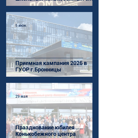
5 июн.
Приемная кампания 2026 в
ГУОР г.Бронницы
29 мая
Празднование юбилея
Конькобежного центра