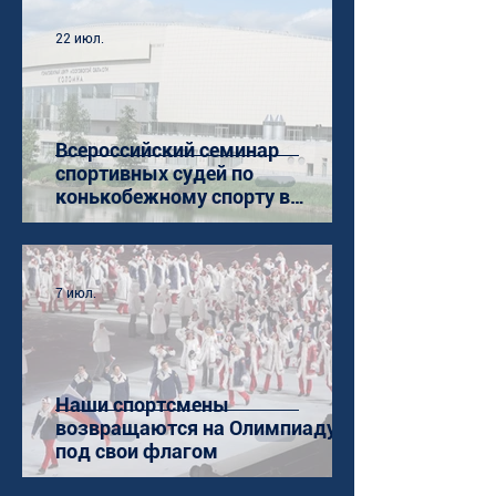
22 июл.
Всероссийский семинар
спортивных судей по
конькобежному спорту в
Коломне
7 июл.
Наши спортсмены
возвращаются на Олимпиаду
под свои флагом