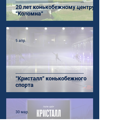
20 лет конькобежному центру
"Коломна"
5 апр.
"Кристалл" конькобежного
спорта
30 мар.