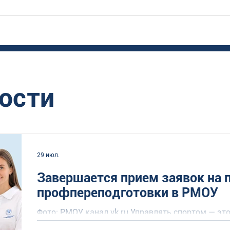
ости
29 июл.
Завершается прием заявок на
профпереподготовки в РМОУ
Фото: РМОУ канал vk.ru Управлять спортом — это
этому можно научиться! В Российском междуна