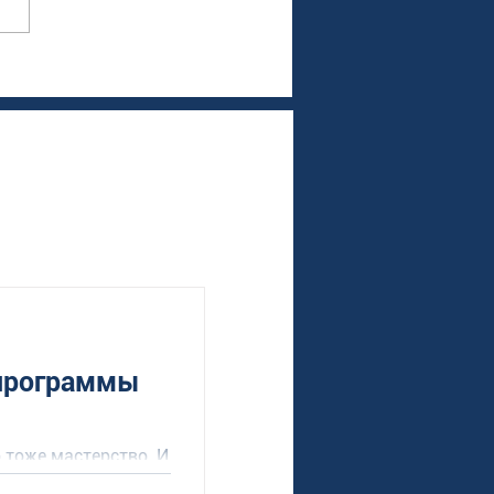
 программы
 тоже мастерство. И
родном