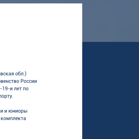
вская обл.) 
венство России 
19-и лет по 
орту. 
и и юниоры 
 комплекта 