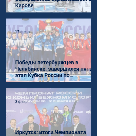
Кирове
17 февр.
Победы петербуржцев в
Челябинске: завершился пятый
этап Кубка России по
конькобежному спорту (ШТ)
3 февр.
Иркутск: итоги Чемпионата