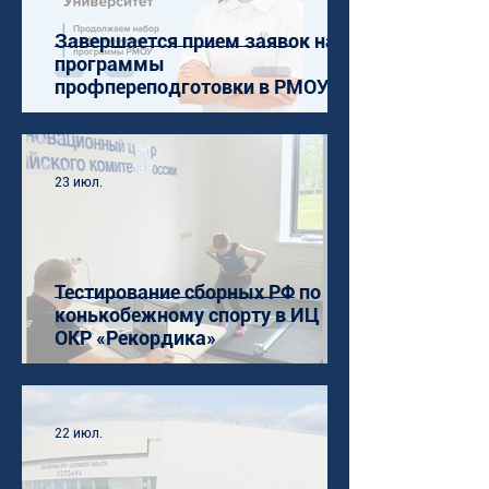
Завершается прием заявок на
программы
профпереподготовки в РМОУ
23 июл.
Тестирование сборных РФ по
конькобежному спорту в ИЦ
ОКР «Рекордика»
22 июл.