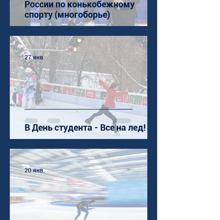
России по конькобежному
спорту (многоборье)
27 янв.
В День студента - Все на лед!
20 янв.