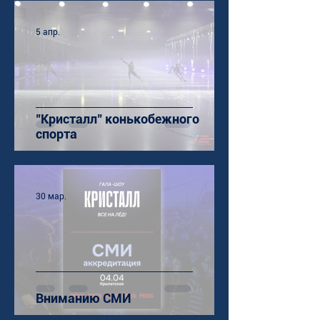
5 апр.
"Кристалл" конькобежного
спорта
30 мар.
Вниманию СМИ