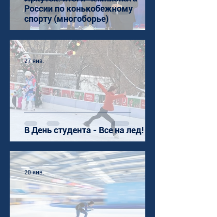
России по конькобежному
спорту (многоборье)
27 янв.
В День студента - Все на лед!
20 янв.