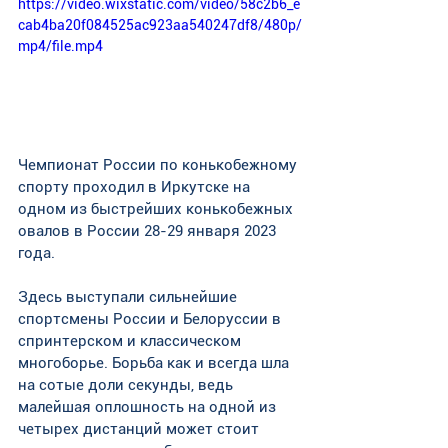
https://video.wixstatic.com/video/58c2b6_e
cab4ba20f084525ac923aa540247df8/480p/
mp4/file.mp4
Чемпионат России по конькобежному 
спорту проходил в Иркутске на 
одном из быстрейших конькобежных 
овалов в России 28-29 января 2023 
года. 
Здесь выступали сильнейшие 
спортсмены России и Белоруссии в 
спринтерском и классическом 
многоборье. Борьба как и всегда шла 
на сотые доли секунды, ведь 
малейшая оплошность на одной из 
четырех дистанций может стоит 