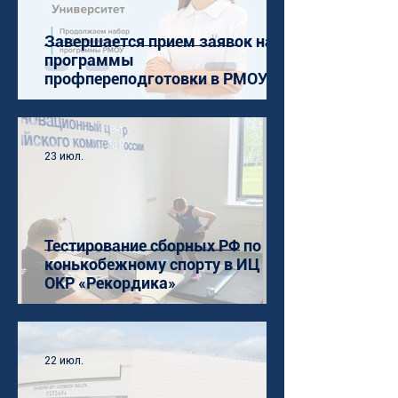
Завершается прием заявок на
программы
профпереподготовки в РМОУ
23 июл.
Тестирование сборных РФ по
конькобежному спорту в ИЦ
ОКР «Рекордика»
22 июл.