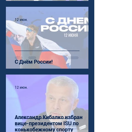
12 июн.
С Днём России!
12 июн.
Александр Кибалко избран
вице-президентом ISU по
конькобежному спорту