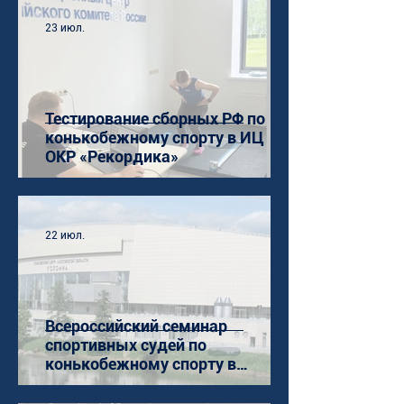
23 июл.
Тестирование сборных РФ по
конькобежному спорту в ИЦ
ОКР «Рекордика»
22 июл.
Всероссийский семинар
спортивных судей по
конькобежному спорту в
Коломне