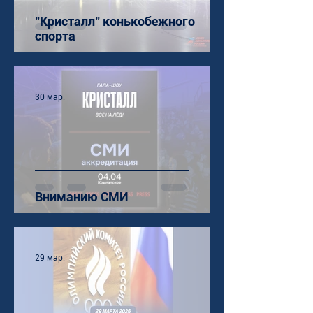
"Кристалл" конькобежного
спорта
30 мар.
Вниманию СМИ
29 мар.