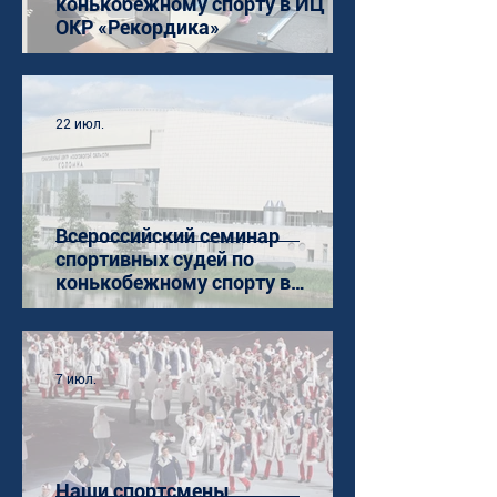
конькобежному спорту в ИЦ
ОКР «Рекордика»
22 июл.
Всероссийский семинар
спортивных судей по
конькобежному спорту в
Коломне
7 июл.
Наши спортсмены