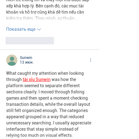
xếp khá hợp lý. Bên cạnh đó, các mục tài 
khoản và hỗ trợ cũng khá dễ tìm nếu cần 
kiểm tra thêm. Theo mình, sự thuận…
Показать еще
Лайк
Ответить
Sunwin
13 июн.
What caught my attention when looking 
through 
tài xỉu Sunwin
 was how the 
platform seemed to separate different 
sections clearly. I moved through fishing 
games and then spent a moment checking 
transaction details, while the overall layout 
still felt organized enough. The categories 
appeared grouped in a way that reduced 
unnecessary searching. I usually appreciate 
interfaces that stay simple instead of 
relying too much on visual effects.