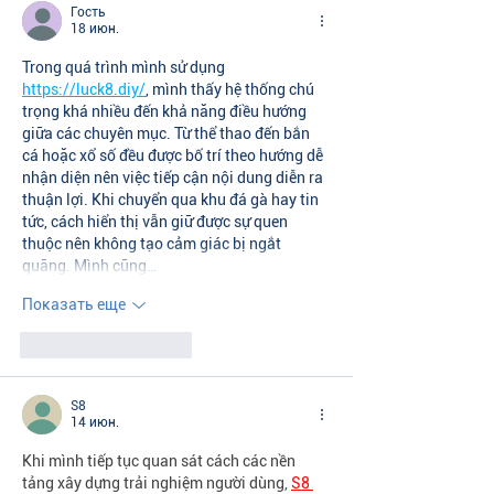
Гость
18 июн.
Trong quá trình mình sử dụng 
https://luck8.diy/
, mình thấy hệ thống chú 
trọng khá nhiều đến khả năng điều hướng 
giữa các chuyên mục. Từ thể thao đến bắn 
cá hoặc xổ số đều được bố trí theo hướng dễ 
nhận diện nên việc tiếp cận nội dung diễn ra 
thuận lợi. Khi chuyển qua khu đá gà hay tin 
tức, cách hiển thị vẫn giữ được sự quen 
thuộc nên không tạo cảm giác bị ngắt 
quãng. Mình cũng…
Показать еще
Лайк
Ответить
S8
14 июн.
Khi mình tiếp tục quan sát cách các nền 
tảng xây dựng trải nghiệm người dùng, 
S8 