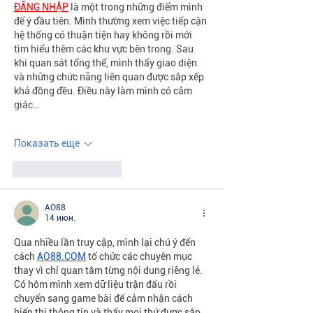
ĐĂNG NHẬP
 là một trong những điểm mình 
để ý đầu tiên. Mình thường xem việc tiếp cận 
hệ thống có thuận tiện hay không rồi mới 
tìm hiểu thêm các khu vực bên trong. Sau 
khi quan sát tổng thể, mình thấy giao diện 
và những chức năng liên quan được sắp xếp 
khá đồng đều. Điều này làm mình có cảm 
giác…
Показать еще
Лайк
Ответить
AO88
14 июн.
Qua nhiều lần truy cập, mình lại chú ý đến 
cách 
AO88.COM
 tổ chức các chuyên mục 
thay vì chỉ quan tâm từng nội dung riêng lẻ. 
Có hôm mình xem dữ liệu trận đấu rồi 
chuyển sang game bài để cảm nhận cách 
hiển thị thông tin và thấy mọi thứ được sắp 