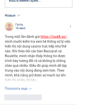
Ваш комментарий...
Новые
Гость
16 июл.
Trong một lần đánh giá 
https://luck8.so/
 , 
mình muốn kiểm tra xem hệ thống xử lý việc 
hiển thị nội dung casino trực tiếp như thế 
nào. Khi theo dõi các bàn Baccarat và 
Roulette, mình nhận thấy thông tin được 
trình bày tương đối rõ và không bị chồng 
chéo quá nhiều. Điều đó giúp mình dễ tập 
trung vào nội dung đang xem hơn. Theo 
mình, khả năng giữ được sự mạch lạc khi 
hiển thị nhiều dữ liệu…
Показать еще
Лайк
Ответить