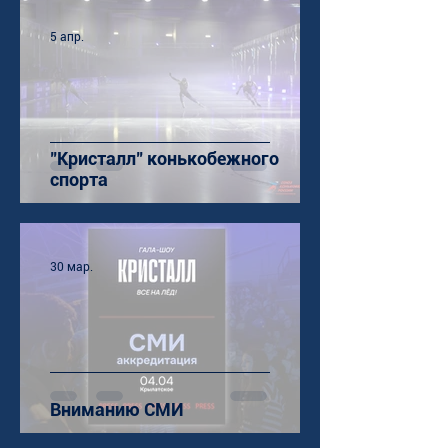
5 апр.
"Кристалл" конькобежного
спорта
30 мар.
Вниманию СМИ