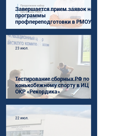
Завершается прием заявок на
программы
профпереподготовки в РМОУ
23 июл.
Тестирование сборных РФ по
конькобежному спорту в ИЦ
ОКР «Рекордика»
22 июл.