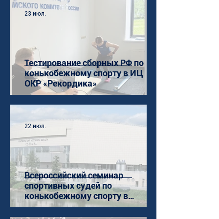
23 июл.
Тестирование сборных РФ по
конькобежному спорту в ИЦ
ОКР «Рекордика»
22 июл.
Всероссийский семинар
спортивных судей по
конькобежному спорту в
Коломне