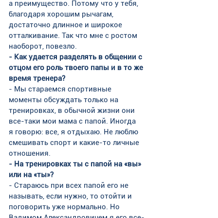
а преимущество. Потому что у тебя, 
благодаря хорошим рычагам, 
достаточно длинное и широкое 
отталкивание. Так что мне с ростом 
наоборот, повезло. 
- Как удается разделять в общении с 
отцом его роль твоего папы и в то же 
время тренера?
- Мы стараемся спортивные 
моменты обсуждать только на 
тренировках, в обычной жизни они 
все-таки мои мама с папой. Иногда 
я говорю: все, я отдыхаю. Не люблю 
смешивать спорт и какие-то личные 
отношения.
- На тренировках ты с папой на «вы» 
или на «ты»?
- Стараюсь при всех папой его не 
называть, если нужно, то отойти и 
поговорить уже нормально. Но 
Вадимом Александровичем я его все-