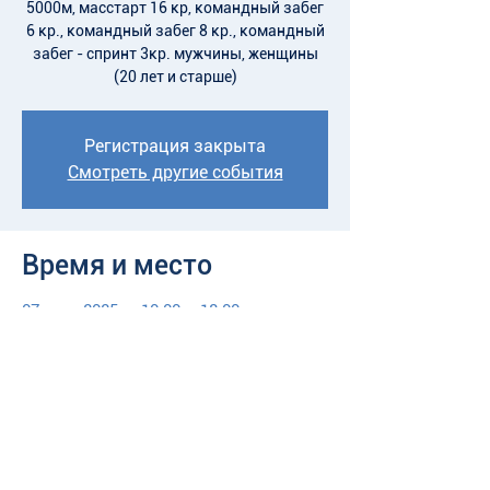
5000м, масстарт 16 кр, командный забег
6 кр., командный забег 8 кр., командный
забег - спринт 3кр. мужчины, женщины
(20 лет и старше)
Регистрация закрыта
Смотреть другие события
Время и место
07 мар. 2025 г., 10:00 – 18:00
"Конькобежный центр "Коломна", наб.
реки Коломенки, 7, Коломна,
Московская обл., Россия, 140400