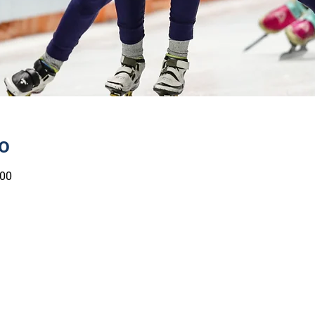
о
:00