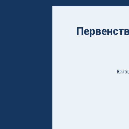
Первенств
Юнош