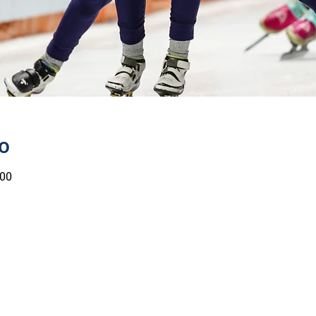
о
:00