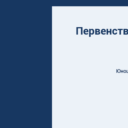
Первенств
Юнош