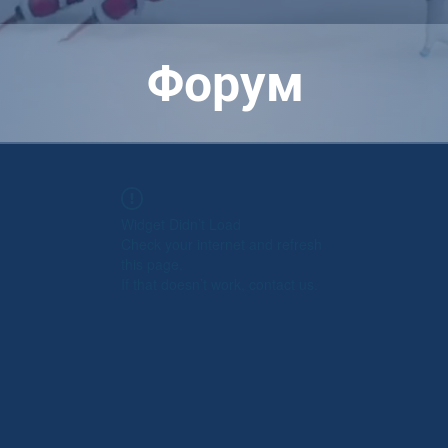
Форум
Widget Didn’t Load
Check your internet and refresh
this page.
If that doesn’t work, contact us.