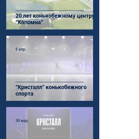
20 лет конькобежному центру
"Коломна"
5 апр.
"Кристалл" конькобежного
спорта
30 мар.