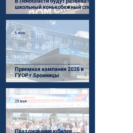
В Ленобласти будут развивать
школьный конькобежный спорт
5 июн.
Приемная кампания 2026 в
ГУОР г.Бронницы
29 мая
Празднование юбилея