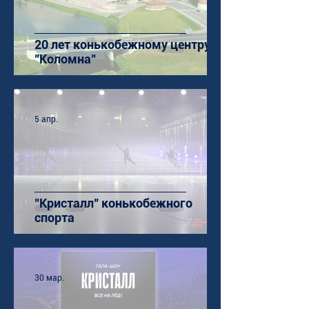
20 лет конькобежному центру
"Коломна"
5 апр.
"Кристалл" конькобежного
спорта
30 мар.