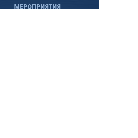
МЕРОПРИЯТИЯ
«Все на старт», «Все на лед» и др.
проводятся по всем регионам России
СПОРТИВНЫЕ ШОУ,
ФЕСТИВАЛИ СПОРТА
"Всемирный день катания на коньках"
«Регион.лед»
ШОУ КРИСТАЛЛ
СПЕЦИАЛЬНОЕ
СПОНСОРСТВО
Спонсор спортсмена