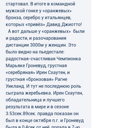
стартовал. В итоге в командной 
мужской гонке у «оранжевых» 
бронза, серебро у итальянцев, 
которых «привёз» Давид Джиотто!
  А вот дальше у «оранжевых»  были 
и радости, и разочарования 
дистанции 3000м у женщин. Это 
было видно на пьедестале: 
радостная-счастливая Чемпионка 
Марьяке Гроневуд, грустная 
«серебряная» Ирен Схаутен, и 
грустная «бронзовая» Рагне 
Уикланд. И тут не последнюю роль 
сыграла жеребьевка. Ирен Схаутен, 
обладательница и лучшего 
результата в мире и в сезоне 
3.53сек.89сек. правда показан он 
был в конце октября п.г. и Гроневуд 
была в 0,4сек от неё, попала в 7-ю 