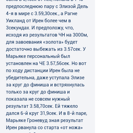
предпоследнюю пару с Элизой Дель 
4-я в мире с 3.59,30сек., а Рагне 
Уикланд от Ирен более чем в 
3секундах. И предположу, что, 
исходя из результатов ЧН на 3000м, 
для завоевания «золота» будет 
достаточно выбежать из 3.57сек. У 
Марьяке персональный был 
установлен на ЧЕ 3.57,56сек. Но вот 
по ходу дистанции Ирен была не 
убедительна, даже уступала Элизе 
за круг до финиша и встряхнулась 
только за круг до финиша и 
показала не совсем нужный 
результат 3.58,70сек. Ей тяжело 
дался 6-й круг 31,9сек. И в 8-й паре, 
Марьяке Гроневуд зная результат 
Ирен рванула со старта «от ножа» 