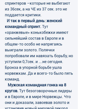
спринтеров –которые не выбегают 
из 36сек, а на ЧЕ из 37 сек. это не 
поддается критики.
 И так в первый день: женский 
командный спринт.
 Тут 
«оранжевые» конькобежки имеют 
сильнейший состав в Европе и в 
общем-то особо не напрягаясь 
выиграли золото. Полячки 
попробовали им навязать борьбу, но 
уступили 0,7сек. и ….не сегодня. 
Бронза в упорной борьбе ушла 
норвежкам. Да и всего-то было пять 
команд.
Мужская командная гонка на 8 
кругов.
 Тут безоговорочные лидеры 
и в Европе, и в мире Норвежцы. Что 
они и доказали, завоевав золото и 
установив новый мировой рекорд 