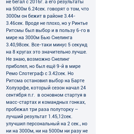
не бегал с 2016г. а его результаты 
на 5000м 6.24сек. говорят о том, что 
3000м он бежит в районе 3.44-
3.46сек. Вроде не плохо, но у Ринтье 
Ритсмы был выбор и в пользу 6-го в 
мире на 3000м Бью Снелинга 
3.40,98сек. Все-таки минус 5 секунд 
на 8 кругах это значительно лучше. 
Не знаю, возможно Снелинг 
приболел, но был ещё 9-й в мире 
Ремо Слотеграф с 3.42сек. Но 
Ритсма остановил выбор на Барте 
Холуэрфе, который сезон начал 24 
сентября п.г.  в основном стартуя в 
масс-стартах и командных гонках, 
пробежал три раза полуторку –
лучший результат 1.45,12сек. 
улучшил персональный на 2 сек., но 
ни на 3000м, ни на 5000м ни разу не 