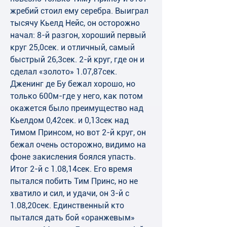
жребий стоил ему серебра. Выиграл 
тысячу Кьелд Нейс, он осторожно 
начал: 8-й разгон, хороший первый 
круг 25,0сек. и отличный, самый 
быстрый 26,3сек. 2-й круг, где он и 
сделал «золото» 1.07,87сек. 
Дженинг де Бу бежал хорошо, но 
только 600м-где у него, как потом 
окажется было преимущество над 
Кьелдом 0,42сек. и 0,13сек над 
Тимом Принсом, но вот 2-й круг, он 
бежал очень осторожно, видимо на 
фоне закисления боялся упасть. 
Итог 2-й с 1.08,14сек. Его время 
пытался побить Тим Принс, но не 
хватило и сил, и удачи, он 3-й с 
1.08,20сек. Единственный кто 
пытался дать бой «оранжевым» 