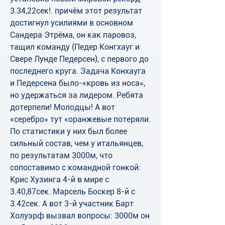
3.34,22сек!. причём этот результат 
достигнул усилиями в основном 
Сандера Этрёма, он как паровоз, 
тащил команду (Педер Конгхауг и 
Свере Лунде Педерсен), с первого до 
последнего круга. Задача Конхауга 
и Педерсена было-«кровь из носа», 
но удержаться за лидером. Ребята 
дотерпели! Молодцы! А вот 
«серебро» тут «оранжевые потеряли. 
По статистики у них был более 
сильный состав, чем у итальянцев, 
по результатам 3000м, что 
сопоставимо с командной гонкой: 
Крис Хузинга 4-й в мире с 
3.40,87сек. Марсель Боскер 8-й с 
3.42сек. А вот 3-й участник Барт 
Холуэрф вызвал вопросы: 3000м он 