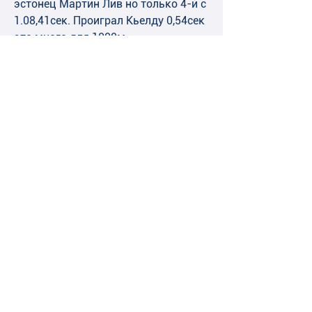
эстонец Мартин Лив но только 4-й с 
1.08,41сек. Проиграл Кьелду 0,54сек 
это много для 1000м.
   Вот у меня вопрос к 
организаторам жеребьевки ЧЕ на 
1000м: как обладатель 2-го 
результата в сезоне в мире Дженинг 
де Бу 1.07,36сек. попал в 6-ю пару, а 
поляк Домиан Журек не 
попадающий в первую 20-ку сезона, 
зато попал в последнюю пару с 
конькобежцем «уровня второго 
десятка в Европе» Хавардом 
Лоренценом, в итоге ставшим 13-м.?
   В чем суть моей претензии? Если 
учитывать, как это делает ИСУ, очки, 
набранные в КМ, то получается, что 
там ведь участвуют не только 
европейцы, а и азиаты, и 