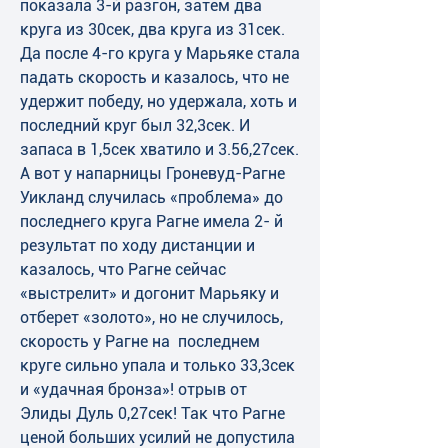
показала 3-й разгон, затем два 
круга из 30сек, два круга из 31сек. 
Да после 4-го круга у Марьяке стала 
падать скорость и казалось, что не 
удержит победу, но удержала, хоть и 
последний круг был 32,3сек. И 
запаса в 1,5сек хватило и 3.56,27сек. 
А вот у напарницы Гроневуд-Рагне 
Уикланд случилась «проблема» до 
последнего круга Рагне имела 2- й 
результат по ходу дистанции и 
казалось, что Рагне сейчас 
«выстрелит» и догонит Марьяку и 
отберет «золото», но не случилось, 
скорость у Рагне на  последнем 
круге сильно упала и только 33,3сек 
и «удачная бронза»! отрыв от 
Элиды Дуль 0,27сек! Так что Рагне 
ценой больших усилий не допустила 