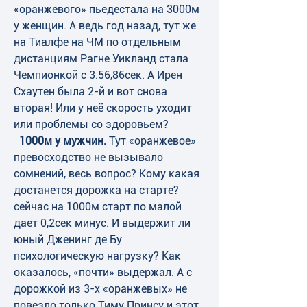
«оранжевого» пьедестала на 3000м 
у женщин. А ведь год назад, тут же 
на Тиалфе на ЧМ по отдельным 
дистанциям Рагне Уикланд стала 
Чемпионкой с 3.56,86сек. А Ирен 
Схаутен была 2-й и вот снова 
вторая! Или у неё скорость уходит 
или проблемы со здоровьем?
 1000м у мужчин.
 Тут «оранжевое» 
превосходство не вызывало 
сомнений, весь вопрос? Кому какая 
достанется дорожка на старте? 
сейчас на 1000м старт по малой 
дает 0,2сек минус. И выдержит ли 
юный Дженинг де Бу 
психологическую нагрузку? Как 
оказалось, «почти» выдержал. А с 
дорожкой из 3-х «оранжевых» не 
повезло только Тиму Принсу и этот 