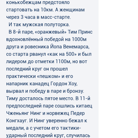
конькобежцам предстояло 
стартовать на 10км. А женщинам 
через 3 часа в масс-старте.
  И так мужская полуторка. 
  В 8-й паре, «оранжевый» Тим Принс 
вдохновлённый победой на 1000м 
друга и ровесника Йопа Венемарса, 
со старта рванул «как на 500» и был 
лидером до отметки 1100м, но вот 
последний круг он прошел 
практически «пешком» и его 
напарник канадец Гордон Хоу, 
вырвал и победу в паре и бронзу. 
Тиму досталось пятое место. В 11-й 
предпоследней паре сошлись китаец 
Чженьянг Нинг и норвежец Педер 
Конгхауг. И Нинг уверенно бежал к 
медали, а с учетом его тактики-
ударный последний круг, случилась 