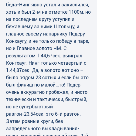
беда-Нинг явно устал и закислился, 
хоть и был 2-м на отметке 1100м, но 
на последнем кругу уступил и 
бежавшему за ними Штольцу, и 
главное своему напарнику Педеру 
Конхаугу, и не только победу в паре, 
но и Главное золото ЧМ. С 
результатом 1.44,67сек. выиграл 
Конгхауг, Нинг только четвертый с 
1.44,87сек. Да, а золото вот оно –
было рядом 23 сотых и если бы это 
был финиш по малой…то! Педер 
очень аккуратно пробежал, и чисто 
технически и тактически, быстрый, 
но не супербыстрый 
разгон-23,54сек. это 6-й разгон. 
Затем ровные круги, без 
запредельного выкладывания-
очень хороший, последний круг, 2-й 