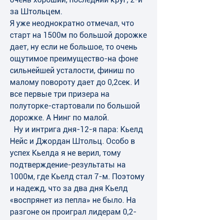
за Штольцем. 
Я уже неоднократно отмечал, что 
старт на 1500м по большой дорожке 
дает, ну если не большое, то очень 
ощутимое преимущество-на фоне 
сильнейшей усталости, финиш по 
малому повороту дает до 0,2сек. И 
все первые три призера на 
полуторке-стартовали по большой 
дорожке. А Нинг по малой.
  Ну и интрига дня-12-я пара: Кьелд 
Нейс и Джордан Штольц. Особо в 
успех Кьелда я не верил, тому 
подтверждение-результаты на 
1000м, где Кьелд стал 7-м. Поэтому 
и надежд, что за два дня Кьелд 
«воспрянет из пепла» не было. На 
разгоне он проиграл лидерам 0,2-