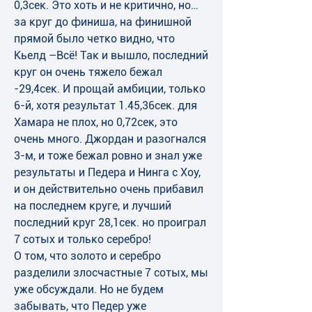
0,3сек. Это хоть и не критично, но… 
за круг до финиша, на финишной 
прямой было четко видно, что 
Кьелд –Всё! Так и вышло, последний 
круг он очень тяжело бежал 
-29,4сек. И прощай амбиции, только 
6-й, хотя результат 1.45,36сек. для 
Хамара не плох, но 0,72сек, это 
очень много. Джордан и разогнался 
3-м, и тоже бежал ровно и знал уже 
результаты и Педера и Нинга с Хоу, 
и он действительно очень прибавил 
на последнем круге, и лучший 
последний круг 28,1сек. но проиграл 
7 сотых и только серебро!  
О том, что золото и серебро 
разделили злосчастные 7 сотых, мы 
уже обсуждали. Но не будем 
забывать, что Педер уже 