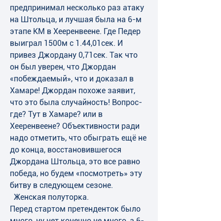
предпринимал несколько раз атаку 
на Штольца, и лучшая была на 6-м 
этапе КМ в Хееренвеене. Где Педер 
выиграл 1500м с 1.44,01сек. И 
привез Джордану 0,71сек. Так что 
он был уверен, что Джордан 
«побеждаемый», что и доказал в 
Хамаре! Джордан похоже заявит, 
что это была случайность! Вопрос-
где? Тут в Хамаре? или в 
Хееренвеене? Объективности ради 
надо отметить, что обыграть ещё не 
до конца, восстановившегося 
Джордана Штольца, это все равно 
победа, но будем «посмотреть» эту 
битву в следующем сезоне. 
  Женская полуторка.
Перед стартом претенденток было 
много, ну нет конечно не много, а 6-